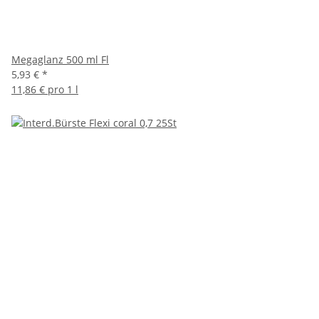
Megaglanz 500 ml Fl
5,93 €
*
11,86 € pro 1 l