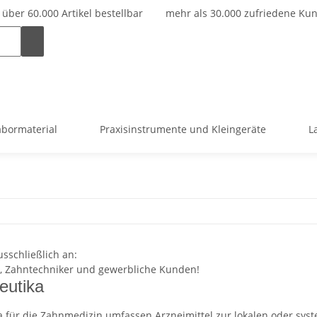
über 60.000 Artikel bestellbar
mehr als 30.000 zufriedene Ku
abormaterial
Praxisinstrumente und Kleingeräte
L
usschließlich an:
n, Zahntechniker und gewerbliche Kunden!
eutika
 für die Zahnmedizin umfassen Arzneimittel zur lokalen oder syst