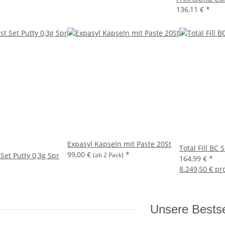
136,11 €
*
Expasyl Kapseln mit Paste 20St
Total Fill BC 
99,00 €
*
 Set Putty 0,3g Spr
(ab 2 Pack)
164,99 €
*
8.249,50 € pr
Unsere Bestse