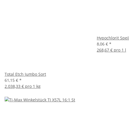
Hypochlorit Spe
8,06 €
*
268,67 € pro 1 l
Total Etch Jumbo Sort
61,15 €
*
2.038,33 € pro 1 kg