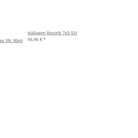
Kollagen Resorb 7x3 5St
66,96 €
*
iko 3% 30ml