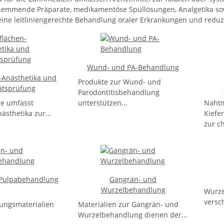
emmende Präparate, medikamentöse Spüllösungen, Analgetika sow
eine leitliniengerechte Behandlung oraler Erkrankungen und redu
Wund- und PA-Behandlung
-Anästhetika und
Produkte zur Wund- und
tätsprüfung
Parodontitisbehandlung
ie umfasst
unterstützen...
Nahtm
ästhetika zur...
Kiefe
zur ch
 Pulpabehandlung
Gangrän- und
Wurzelbehandlung
Wurze
versch
ungsmaterialien
Materialien zur Gangrän- und
Wurzelbehandlung dienen der...