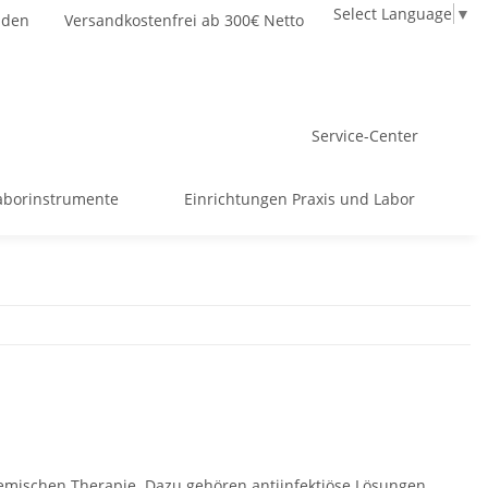
Select Language
▼
nden
Versandkostenfrei ab 300€ Netto
Service-Center
aborinstrumente
Einrichtungen Praxis und Labor
emischen Therapie. Dazu gehören antiinfektiöse Lösungen,