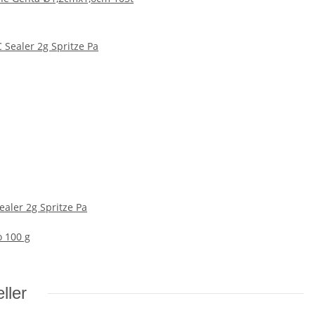
Sealer 2g Spritze Pa
o 100 g
ller