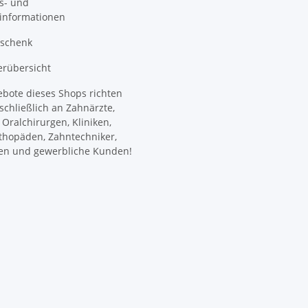
s- und
informationen
eschenk
erübersicht
ebote dieses Shops richten
schließlich an Zahnärzte,
Oralchirurgen, Kliniken,
thopäden, Zahntechniker,
en und gewerbliche Kunden!