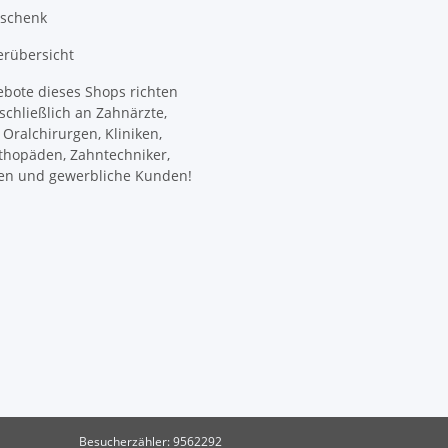
eschenk
erübersicht
ebote dieses Shops richten
schließlich an Zahnärzte,
Oralchirurgen, Kliniken,
thopäden, Zahntechniker,
en und gewerbliche Kunden!
Besucherzähler: 9562292