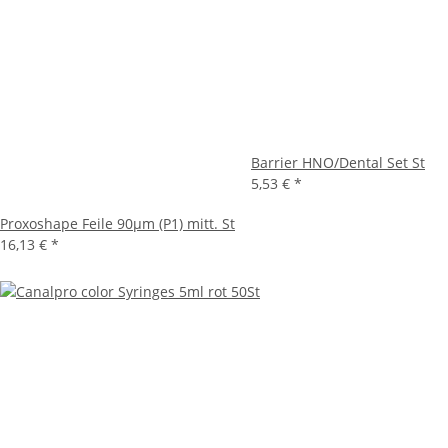
Barrier HNO/Dental Set St
5,53 €
*
Proxoshape Feile 90µm (P1) mitt. St
16,13 €
*