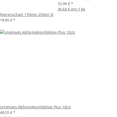
32,98 €
*
36,64 € pro 1 kg
Nierenschale 170mm 250ml St
18,80 €
*
Unigloves Abformdesinfektion Plus 10Ltr
48,55 €
*