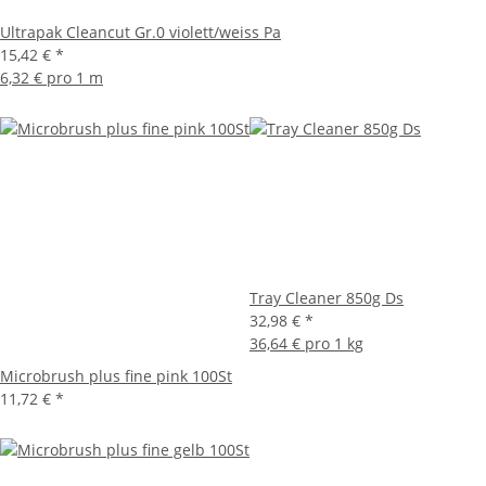
Ultrapak Cleancut Gr.0 violett/weiss Pa
15,42 €
*
6,32 € pro 1 m
Tray Cleaner 850g Ds
32,98 €
*
36,64 € pro 1 kg
Microbrush plus fine pink 100St
11,72 €
*